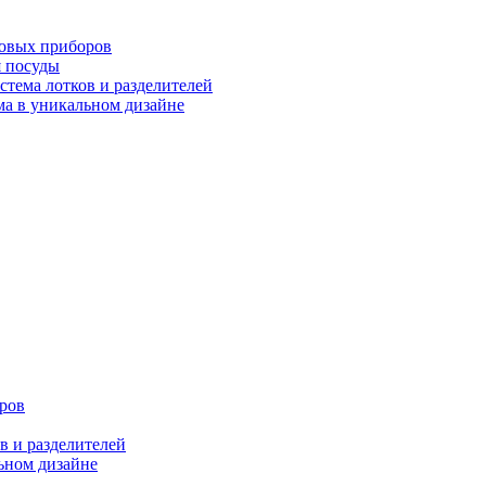
ловых приборов
я посуды
ема лотков и разделителей
 в уникальном дизайне
ров
 и разделителей
ном дизайне