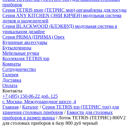
приборов
Серия TETRIS more (ТЕТРИС мор) органайзеры для посуды
Серия ANY KITCHEN (ЭНИ КИЧЕН) модульная система
лотков и разделителей
Серия BLACKWOOD (БЛЭКВУД) модульная система в
уникальном дизайне
Серия PRIMA (ПРИМА) Орех
Кухонные аксессуары
Бутылочницы
Мебельные ручки
Коллекция TETRIS top
Комнаты
Сотрудничество
Галерея
Доставка
Оплата
Контакты
+7 (495) 150-06-22 доб. 125
г. Москва, Международное шоссе, 4
Главная
/
Каталог
/
Серия TETRIS top (ТЕТРИС топ) для
хранения столовых приборов
/
Емкости для столовых
приборов в размер ящика
/ Лоток TETRIS (ТЕТРИС) 800V2
для столовых приборов в базу 800 дуб черный