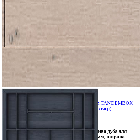
0 ₽
Тип ящика
Blum LEGRABOX
Blum MERIVOBOX
Blum TANDEMBOX
Hettich AVANTECH
Ваш ящик (потребуется замер)
Упаковать в подарочную упаковку
В корзину
Купить в 1 клик
Деревянный лоток TETRIS 800V2 из массива дуба для
столовых приборов в ящик глубиной 500 мм, ширина