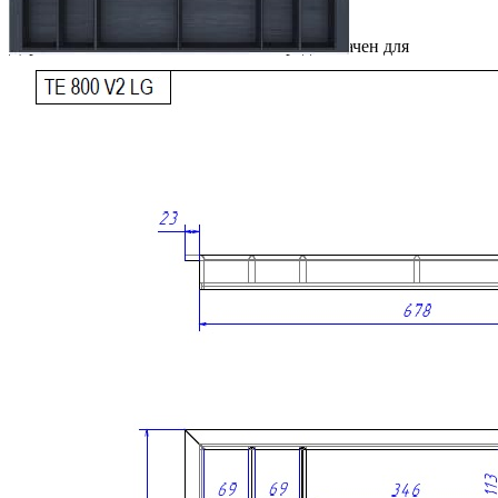
фасада 800 мм, цвет — дуб черный
Деревянный лоток TETRIS 800V2 предназначен для
организации удобного и аккуратного хранения столовых
приборов и кухонных принадлежностей в низких выдвижных
ящиках. Модель разработана специально для ящиков
различных систем глубиной 500 мм и корпуса шириной 800
мм.
Лоток изготовлен вручную из натурального массива дуба с
защитным лаковым покрытием. Используемые материалы
безопасны для применения на кухне и отличаются высокой
прочностью, устойчивостью к ежедневной эксплуатации и
привлекательным внешним видом.
При необходимости лоток можно дополнить специальной
вставкой А, предназначенной для хранения ножей или
баночек со специями.
Описание товара
Предназначен для установки в ящик с шириной фасада