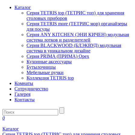
Каталог
Серия TETRIS top (ТЕТРИС топ) для хранения
столовых приборов
Серия TETRIS more (ТЕТРИС мор) органайзеры
для посуды
Серия ANY KITCHEN (ЭНИ КИЧЕН) модульная
система лотков и разделителей
Серия BLACKWOOD (БЛЭКВУД) модульная
система в уникальном дизайне
Серия PRIMA (ПРИМА) Орех
Кухонные аксессуары
Бутылочницы
Мебельные ручки
Коллекция TETRIS top
Комнаты
Сотрудничество
Галерея
Контакты
0
Каталог
Серия TETRIS top (ТЕТРИС топ) для хранения столовых