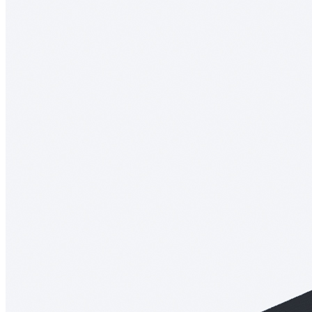
Гарантия: 2 года
Дополнительно лоток можно оснастить вставкой А для
хранения ножей или баночек со специями. Вставка
приобретается отдельно.
Скачать 3D модель
Информация
Юридическая информация
Политика конфиденциальности
©2020 - 2026 «ONLY-WOOD»
Мы в соцсетях: