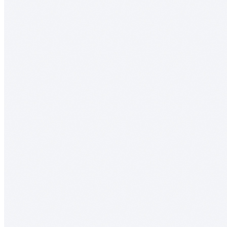
• Изготовлен из натурального массива дуба с выразительной
природной текстурой.
• Обеспечивает удобное, практичное и экологичное хранение
столовых приборов и кухонных принадлежностей.
• Современный дизайн с прямыми линиями и лаконичными
формами гармонично сочетается с актуальными системами
выдвижных ящиков.
• Древесина дуба отличается высокой прочностью,
устойчивостью к износу и воздействию влаги.
• Многослойное лаковое покрытие защищает поверхность от
повреждений и помогает сохранить первоначальный внешний
вид изделия на долгие годы.
• Все элементы лотка изготавливаются и собираются
вручную, что обеспечивает высокое качество исполнения и
внимание к каждой детали.
Сделано вручную в России