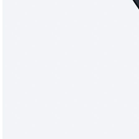
О нас
Доставка
Оплата
Прайс - лист
Контакты
Товары
Серия TETRIS top (ТЕТРИС топ) для хранения столовых
приборов
Серия TETRIS more (ТЕТРИС мор) органайзеры для посуды
Серия ANY KITCHEN (ЭНИ КИЧЕН) модульная система
лотков и разделителей
Серия BLACKWOOD (БЛЭКВУД) модульная система в
уникальном дизайне
Серия PRIMA (ПРИМА) Орех
Кухонные аксессуары
Бутылочницы