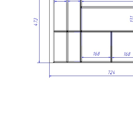
800 мм.
Подходит для внутреннего проема шириной 768 мм.
Рассчитан на корпуса с толщиной стенок 16 мм.
Для шкафов с толщиной стенки 18 мм возможно
изготовление с корректировкой ширины.
Совместим с низкими выдвижными ящиками глубиной
500 мм.
Возможна установка дополнительной вставки А для
ножей или специй.
Размеры
Глубина: 473 мм
Высота: 53 мм
Ширина зависит от используемой системы ящика.
Материалы
Материал разделителей: массив дуба
Материал основания: МДФ, облицованный шпоном
дуба
Покрытие: лак
Цвет: дуб черный
Изделие изготовлено вручную.