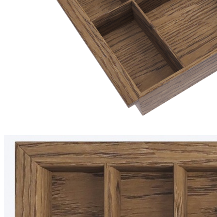
0 ₽
Тип ящика
Blum LEGRABOX
Blum TANDEMBOX
Ваш ящик
(потребуется замер)
Упаковать в подарочную упаковку
В корзину
Купить в 1 клик
Деревянный лоток TETRIS 900V1 из массива дуба для
столовых приборов в ящик глубиной 500 мм, ширина