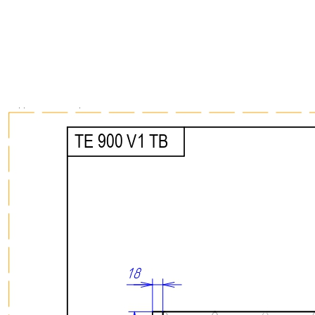
• Изготовлен из натурального массива дуба с выразительной
природной текстурой.
• Обеспечивает удобное, практичное и экологичное хранение
столовых приборов и кухонных принадлежностей.
• Современный дизайн с прямыми линиями и лаконичными
формами гармонично сочетается с актуальными системами
выдвижных ящиков.
• Древесина дуба отличается высокой прочностью,
устойчивостью к износу и воздействию влаги.
• Многослойное лаковое покрытие защищает поверхность от
повреждений и помогает сохранить первоначальный внешний
вид изделия на долгие годы.
• Все элементы лотка изготавливаются и собираются
вручную, что обеспечивает высокое качество исполнения и
внимание к каждой детали.
Сделано вручную в России