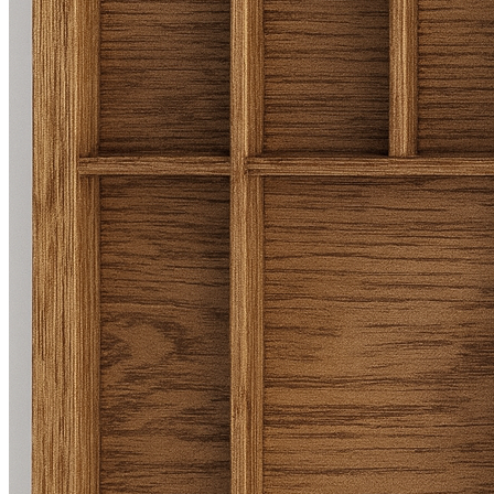
Мебельные ручки
Коллекция TETRIS top
Контакты
+7 (495) 150-06-22 доб. 125
г. Москва, Международное шоссе, 4
sales@only-wood.com
График работы
Пн-Пт: 09:00 - 18:00
Наверх