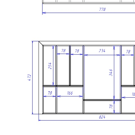
Комплектация
В комплект входит:
Деревянный лоток TETRIS из массива дуба в цвете
«Дуб рустик» — 1 шт.
Дополнительно можно приобрести:
Вставку А для хранения ножей;
Вставку А для размещения баночек со специями.
Обратите внимание: вставка А, ножи и баночки для специй в
комплект поставки не входят и приобретаются отдельно.
Преимущества