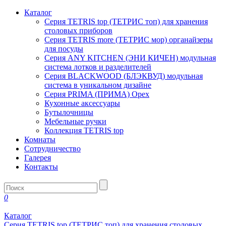
Каталог
Серия TETRIS top (ТЕТРИС топ) для хранения
столовых приборов
Серия TETRIS more (ТЕТРИС мор) органайзеры
для посуды
Серия ANY KITCHEN (ЭНИ КИЧЕН) модульная
система лотков и разделителей
Серия BLACKWOOD (БЛЭКВУД) модульная
система в уникальном дизайне
Серия PRIMA (ПРИМА) Орех
Кухонные аксессуары
Бутылочницы
Мебельные ручки
Коллекция TETRIS top
Комнаты
Сотрудничество
Галерея
Контакты
0
Каталог
Серия TETRIS top (ТЕТРИС топ) для хранения столовых