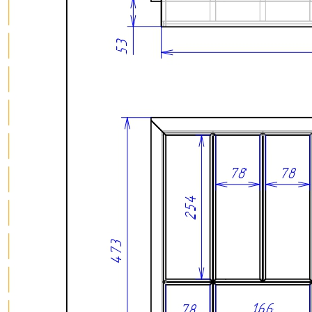
Гарантия: 2 года
Дополнительно лоток можно оснастить вставкой А для
хранения ножей или баночек со специями. Вставка
приобретается отдельно.
Скачать 3D модель
Информация
Юридическая информация
Политика конфиденциальности
©2020 - 2026 «ONLY-WOOD»
Мы в соцсетях: