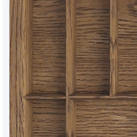
фасада 900 мм, цвет — дуб рустик
Деревянный лоток TETRIS 900V1 предназначен для
организации удобного и аккуратного хранения столовых
приборов и кухонных принадлежностей в низких выдвижных
ящиках. Модель разработана специально для ящиков
различных систем глубиной 500 мм и корпуса шириной 900
мм.
Лоток изготовлен вручную из натурального массива дуба с
защитным лаковым покрытием. Используемые материалы
безопасны для применения на кухне и отличаются высокой
прочностью, устойчивостью к ежедневной эксплуатации и
привлекательным внешним видом.
При необходимости лоток можно дополнить специальной
вставкой А, предназначенной для хранения ножей или
баночек со специями.
Описание товара
Предназначен для установки в ящик с шириной фасада