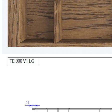
900 мм.
Подходит для внутреннего проема шириной 868 мм.
Рассчитан на корпуса с толщиной стенок 16 мм.
Для шкафов с толщиной стенки 18 мм возможно
изготовление с корректировкой ширины.
Совместим с низкими выдвижными ящиками глубиной
500 мм.
Возможна установка дополнительной вставки А для
ножей или специй.
Размеры
Глубина: 473 мм
Высота: 53 мм
Ширина зависит от используемой системы ящика.
Материалы
Материал разделителей: массив дуба
Материал основания: МДФ, облицованный шпоном
дуба
Покрытие: лак
Цвет: дуб рустик
Изделие изготовлено вручную.