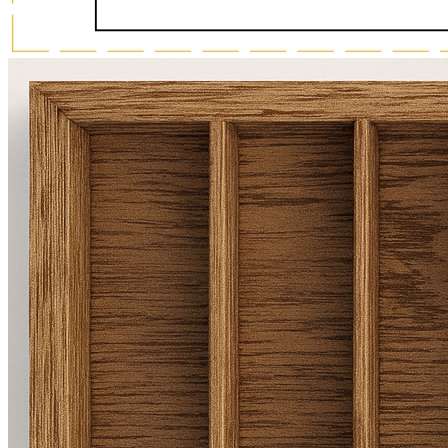
О нас
Доставка
Оплата
Прайс - лист
Контакты
Товары
Серия TETRIS top (ТЕТРИС топ) для хранения столовых
приборов
Серия TETRIS more (ТЕТРИС мор) органайзеры для посуды
Серия ANY KITCHEN (ЭНИ КИЧЕН) модульная система
лотков и разделителей
Серия BLACKWOOD (БЛЭКВУД) модульная система в
уникальном дизайне
Серия PRIMA (ПРИМА) Орех
Кухонные аксессуары
Бутылочницы