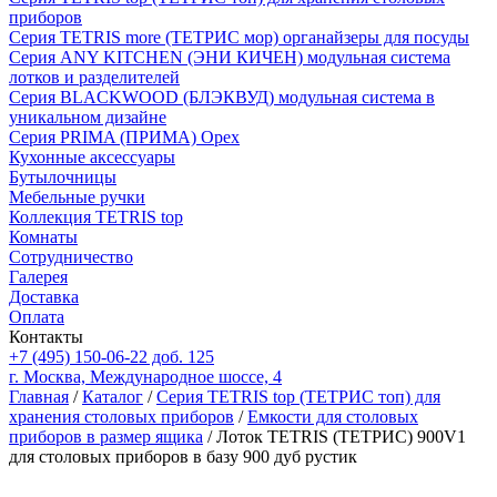
приборов
Серия TETRIS more (ТЕТРИС мор) органайзеры для посуды
Серия ANY KITCHEN (ЭНИ КИЧЕН) модульная система
лотков и разделителей
Серия BLACKWOOD (БЛЭКВУД) модульная система в
уникальном дизайне
Серия PRIMA (ПРИМА) Орех
Кухонные аксессуары
Бутылочницы
Мебельные ручки
Коллекция TETRIS top
Комнаты
Сотрудничество
Галерея
Доставка
Оплата
Контакты
+7 (495) 150-06-22 доб. 125
г. Москва, Международное шоссе, 4
Главная
/
Каталог
/
Серия TETRIS top (ТЕТРИС топ) для
хранения столовых приборов
/
Емкости для столовых
приборов в размер ящика
/ Лоток TETRIS (ТЕТРИС) 900V1
для столовых приборов в базу 900 дуб рустик