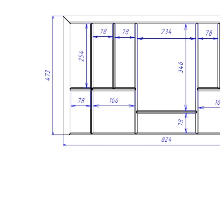
Сделано вручную в России
Гарантия: 2 года
Дополнительно лоток можно оснастить вставкой А для
хранения ножей или баночек со специями. Вставка
приобретается отдельно.
Скачать 3D модель
Информация
Юридическая информация
Политика конфиденциальности
©2020 - 2026 «ONLY-WOOD»
Мы в соцсетях: