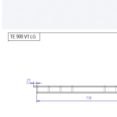
• Изготовлен из натурального массива дуба с выразительной
природной текстурой.
• Обеспечивает удобное, практичное и экологичное хранение
столовых приборов и кухонных принадлежностей.
• Современный дизайн с прямыми линиями и лаконичными
формами гармонично сочетается с актуальными системами
выдвижных ящиков.
• Древесина дуба отличается высокой прочностью,
устойчивостью к износу и воздействию влаги.
• Многослойное лаковое покрытие защищает поверхность от
повреждений и помогает сохранить первоначальный внешний
вид изделия на долгие годы.
• Все элементы лотка изготавливаются и собираются
вручную, что обеспечивает высокое качество исполнения и
внимание к каждой детали.