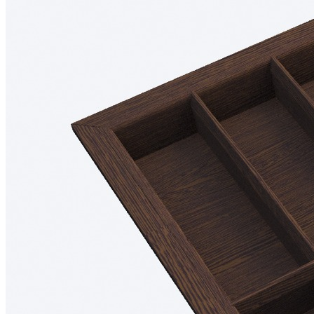
Предназначен для установки в ящик с шириной фасада
900 мм.
Подходит для внутреннего проема шириной 868 мм.
Рассчитан на корпуса с толщиной стенок 16 мм.
Для шкафов с толщиной стенки 18 мм возможно
изготовление с корректировкой ширины.
Совместим с низкими выдвижными ящиками глубиной
500 мм.
Возможна установка дополнительной вставки А для
ножей или специй.
Размеры
Глубина: 473 мм
Высота: 53 мм
Ширина зависит от используемой системы ящика.
Материалы
Материал разделителей: массив дуба
Материал основания: МДФ, облицованный шпоном
дуба
Покрытие: лак
Цвет: темный орех