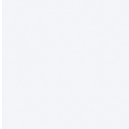
столовых приборов в ящик глубиной 500 мм, ширина
фасада 900 мм, цвет — темный орех
Деревянный лоток TETRIS 900V1 предназначен для
организации удобного и аккуратного хранения столовых
приборов и кухонных принадлежностей в низких выдвижных
ящиках. Модель разработана специально для ящиков
различных систем глубиной 500 мм и корпуса шириной 900
мм.
Лоток изготовлен вручную из натурального массива дуба с
защитным лаковым покрытием. Используемые материалы
безопасны для применения на кухне и отличаются высокой
прочностью, устойчивостью к ежедневной эксплуатации и
привлекательным внешним видом.
При необходимости лоток можно дополнить специальной
вставкой А, предназначенной для хранения ножей или
баночек со специями.
Описание товара