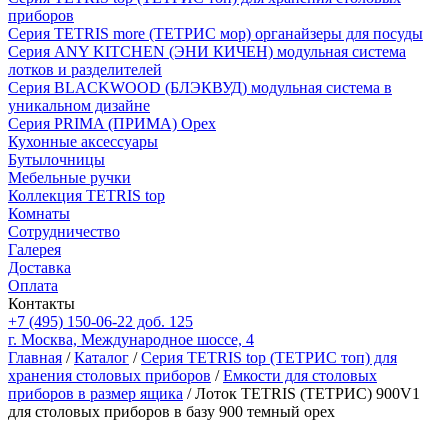
приборов
Серия TETRIS more (ТЕТРИС мор) органайзеры для посуды
Серия ANY KITCHEN (ЭНИ КИЧЕН) модульная система
лотков и разделителей
Серия BLACKWOOD (БЛЭКВУД) модульная система в
уникальном дизайне
Серия PRIMA (ПРИМА) Орех
Кухонные аксессуары
Бутылочницы
Мебельные ручки
Коллекция TETRIS top
Комнаты
Сотрудничество
Галерея
Доставка
Оплата
Контакты
+7 (495) 150-06-22 доб. 125
г. Москва, Международное шоссе, 4
Главная
/
Каталог
/
Серия TETRIS top (ТЕТРИС топ) для
хранения столовых приборов
/
Емкости для столовых
приборов в размер ящика
/ Лоток TETRIS (ТЕТРИС) 900V1
для столовых приборов в базу 900 темный орех