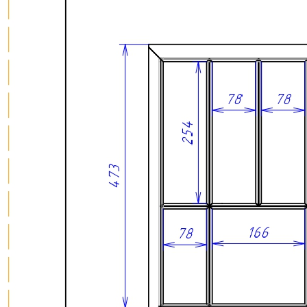
О нас
Доставка
Оплата
Прайс - лист
Контакты
Товары
Серия TETRIS top (ТЕТРИС топ) для хранения столовых
приборов
Серия TETRIS more (ТЕТРИС мор) органайзеры для посуды
Серия ANY KITCHEN (ЭНИ КИЧЕН) модульная система
лотков и разделителей
Серия BLACKWOOD (БЛЭКВУД) модульная система в
уникальном дизайне