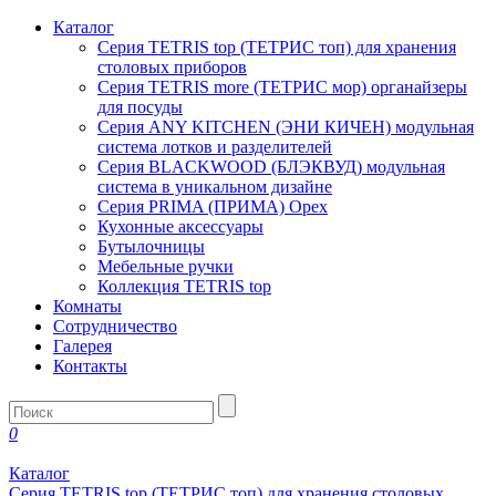
Каталог
Серия TETRIS top (ТЕТРИС топ) для хранения
столовых приборов
Серия TETRIS more (ТЕТРИС мор) органайзеры
для посуды
Серия ANY KITCHEN (ЭНИ КИЧЕН) модульная
система лотков и разделителей
Серия BLACKWOOD (БЛЭКВУД) модульная
система в уникальном дизайне
Серия PRIMA (ПРИМА) Орех
Кухонные аксессуары
Бутылочницы
Мебельные ручки
Коллекция TETRIS top
Комнаты
Сотрудничество
Галерея
Контакты
0
Каталог
Серия TETRIS top (ТЕТРИС топ) для хранения столовых