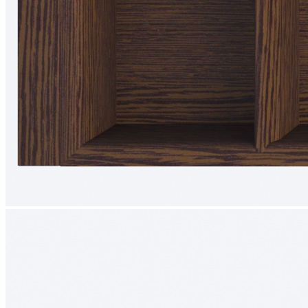
0 ₽
Тип ящика
Blum LEGRABOX
Blum MERIVOBOX
Blum TANDEMBOX
Hettich AVANTECH
Ваш ящик (потребуется замер)
Упаковать в подарочную упаковку
В корзину
Купить в 1 клик
Деревянный лоток TETRIS 900V1 из массива дуба для