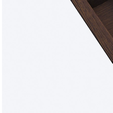
Изделие изготовлено вручную.
Комплектация
В комплект входит:
Деревянный лоток TETRIS из массива дуба в цвете
«Темный орех» — 1 шт.
Дополнительно можно приобрести:
Вставку А для хранения ножей;
Вставку А для размещения баночек со специями.
Обратите внимание: вставка А, ножи и баночки для специй в
комплект поставки не входят и приобретаются отдельно.
Преимущества