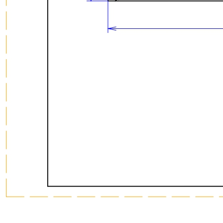
Серия PRIMA (ПРИМА) Орех
Кухонные аксессуары
Бутылочницы
Мебельные ручки
Коллекция TETRIS top
Контакты
+7 (495) 150-06-22 доб. 125
г. Москва, Международное шоссе, 4
sales@only-wood.com
График работы
Пн-Пт: 09:00 - 18:00
Наверх