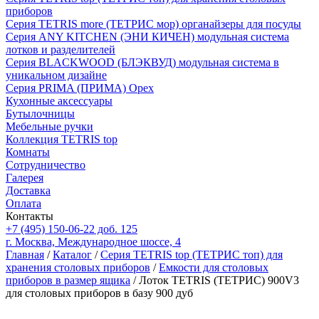
приборов
Серия TETRIS more (ТЕТРИС мор) органайзеры для посуды
Серия ANY KITCHEN (ЭНИ КИЧЕН) модульная система
лотков и разделителей
Серия BLACKWOOD (БЛЭКВУД) модульная система в
уникальном дизайне
Серия PRIMA (ПРИМА) Орех
Кухонные аксессуары
Бутылочницы
Мебельные ручки
Коллекция TETRIS top
Комнаты
Сотрудничество
Галерея
Доставка
Оплата
Контакты
+7 (495) 150-06-22 доб. 125
г. Москва, Международное шоссе, 4
Главная
/
Каталог
/
Серия TETRIS top (ТЕТРИС топ) для
хранения столовых приборов
/
Емкости для столовых
приборов в размер ящика
/ Лоток TETRIS (ТЕТРИС) 900V3
для столовых приборов в базу 900 дуб