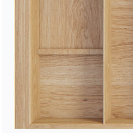
Размеры
Глубина: 473 мм
Высота: 53 мм
Ширина зависит от используемой системы ящика.
Материалы
Материал разделителей: массив дуба
Материал основания: МДФ, облицованный шпоном
дуба
Покрытие: лак
Цвет: дуб натуральный
Изделие изготовлено вручную.
Комплектация
В комплект входит:
Деревянный лоток TETRIS из массива дуба в цвете
«Дуб натуральный» — 1 шт.