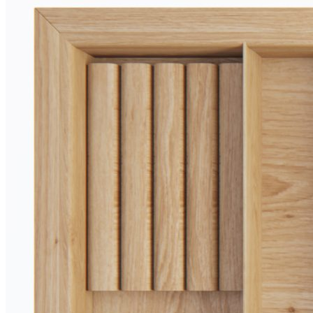
безопасны для применения на кухне и отличаются высокой
прочностью, устойчивостью к ежедневной эксплуатации и
привлекательным внешним видом.
При необходимости лоток можно дополнить специальной
вставкой А, предназначенной для хранения ножей или
баночек со специями.
Описание товара
Предназначен для установки в ящик с шириной фасада
900 мм.
Подходит для внутреннего проема шириной 868 мм.
Рассчитан на корпуса с толщиной стенок 16 мм.
Для шкафов с толщиной стенки 18 мм возможно
изготовление с корректировкой ширины.
Совместим с низкими выдвижными ящиками глубиной
500 мм.
Возможна установка дополнительной вставки А для
ножей или специй.