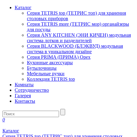
Каталог
Серия TETRIS top (ТЕТРИС топ) для хранения
столовых приборов
Серия TETRIS more (ТЕТРИС мор) органайзеры
для посуды
Серия ANY KITCHEN (ЭНИ КИЧЕН) модульная
система лотков и разделителей
Серия BLACKWOOD (БЛЭКВУД) модульная
система в уникальном дизайне
Серия PRIMA (ПРИМА) Орех
Кухонные аксессуары
Бутылочницы
Мебельные ручки
Коллекция TETRIS top
Комнаты
Сотрудничество
Галерея
Контакты
0
Каталог
Серия TETRIS top (ТЕТРИС топ) для хранения столовых