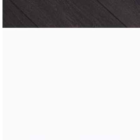
26 000 ₽
Тип ящика
Blum LEGRABOX
Blum MERIVOBOX
Blum TANDEMBOX
Hettich AVANTECH
Ваш ящик (потребуется замер)
Упаковать в подарочную упаковку
В корзину
Купить в 1 клик
Деревянный лоток TETRIS 900V3 из массива дуба для
столовых приборов в ящик глубиной 500 мм, ширина
фасада 900 мм, цвет — дуб
натуральный
Деревянный лоток TETRIS 900V3 предназначен для
организации удобного и аккуратного хранения столовых
приборов и кухонных принадлежностей в низких выдвижных
ящиках. Модель разработана специально для ящиков
различных систем глубиной 500 мм и корпуса шириной 900
мм.
Лоток изготовлен вручную из натурального массива дуба с
защитным лаковым покрытием. Используемые материалы