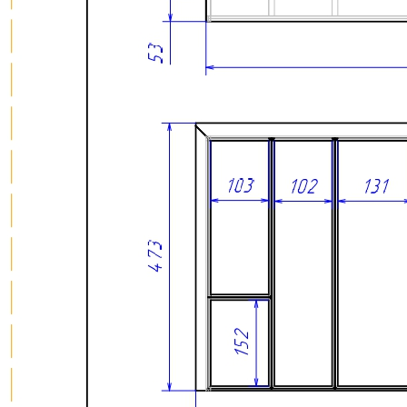
вручную, что обеспечивает высокое качество исполнения и
внимание к каждой детали.
Сделано вручную в России
Гарантия: 2 года
Дополнительно лоток можно оснастить вставкой А для
хранения ножей или баночек со специями. Вставка
приобретается отдельно.
Скачать 3D модель
Информация
Юридическая информация
Политика конфиденциальности
©2020 - 2026 «ONLY-WOOD»
Мы в соцсетях: