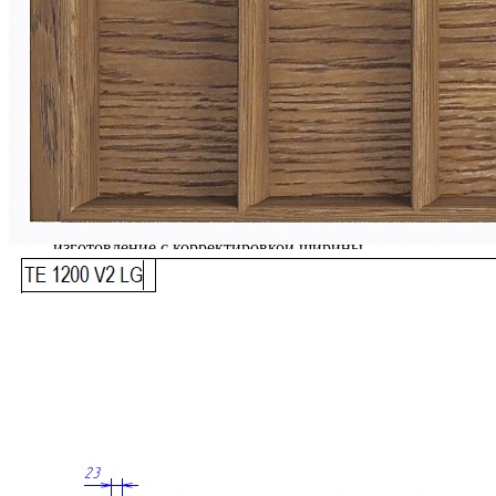
Описание товара
Предназначен для установки в ящик с шириной фасада
1200 мм.
Подходит для внутреннего проема шириной 1168 мм.
Рассчитан на корпуса с толщиной стенок 16 мм.
Для шкафов с толщиной стенки 18 мм возможно
изготовление с корректировкой ширины.
Совместим с низкими выдвижными ящиками глубиной
500 мм.
Возможна установка дополнительной вставки А для
ножей или специй.
Размеры
Глубина: 473 мм
Высота: 53 мм
Ширина зависит от используемой системы ящика.
Материалы