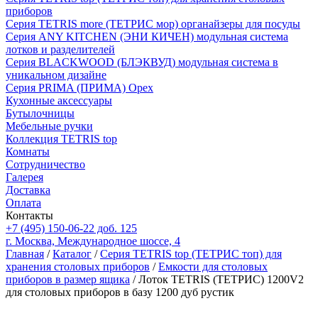
приборов
Серия TETRIS more (ТЕТРИС мор) органайзеры для посуды
Серия ANY KITCHEN (ЭНИ КИЧЕН) модульная система
лотков и разделителей
Серия BLACKWOOD (БЛЭКВУД) модульная система в
уникальном дизайне
Серия PRIMA (ПРИМА) Орех
Кухонные аксессуары
Бутылочницы
Мебельные ручки
Коллекция TETRIS top
Комнаты
Сотрудничество
Галерея
Доставка
Оплата
Контакты
+7 (495) 150-06-22 доб. 125
г. Москва, Международное шоссе, 4
Главная
/
Каталог
/
Серия TETRIS top (ТЕТРИС топ) для
хранения столовых приборов
/
Емкости для столовых
приборов в размер ящика
/ Лоток TETRIS (ТЕТРИС) 1200V2
для столовых приборов в базу 1200 дуб рустик