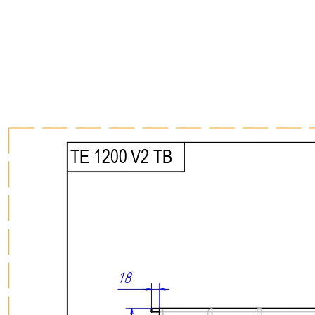
комплект поставки не входят и приобретаются отдельно.
Преимущества
• Изготовлен из натурального массива дуба с выразительной
природной текстурой.
• Обеспечивает удобное, практичное и экологичное хранение
столовых приборов и кухонных принадлежностей.
• Современный дизайн с прямыми линиями и лаконичными
формами гармонично сочетается с актуальными системами
выдвижных ящиков.
• Древесина дуба отличается высокой прочностью,
устойчивостью к износу и воздействию влаги.
• Многослойное лаковое покрытие защищает поверхность от
повреждений и помогает сохранить первоначальный внешний
вид изделия на долгие годы.
• Все элементы лотка изготавливаются и собираются