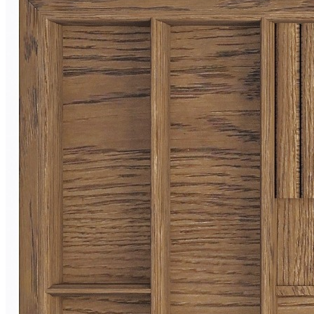
Blum TANDEMBOX
TE1200V2 LG-MDW
Ваш ящик
(потребуется замер)
Упаковать в подарочную упаковку
В корзину
Купить в 1 клик
Деревянный лоток TETRIS 1200V2 из массива дуба для
столовых приборов в ящик глубиной 500 мм, ширина
фасада 1200 мм, цвет — дуб рустик
Деревянный лоток TETRIS 1200V2 предназначен для
организации удобного и аккуратного хранения столовых
приборов и кухонных принадлежностей в низких выдвижных
ящиках. Модель разработана специально для ящиков
различных систем глубиной 500 мм и корпуса шириной 1200
мм.
Лоток изготовлен вручную из натурального массива дуба с
защитным лаковым покрытием. Используемые материалы
безопасны для применения на кухне и отличаются высокой
прочностью, устойчивостью к ежедневной эксплуатации и
привлекательным внешним видом.
При необходимости лоток можно дополнить специальной
вставкой А, предназначенной для хранения ножей или
баночек со специями.