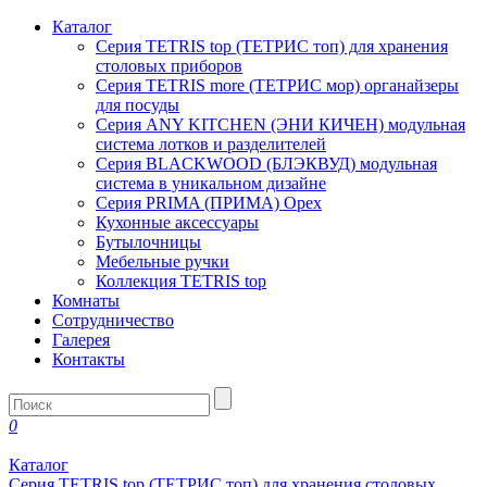
Каталог
Серия TETRIS top (ТЕТРИС топ) для хранения
столовых приборов
Серия TETRIS more (ТЕТРИС мор) органайзеры
для посуды
Серия ANY KITCHEN (ЭНИ КИЧЕН) модульная
система лотков и разделителей
Серия BLACKWOOD (БЛЭКВУД) модульная
система в уникальном дизайне
Серия PRIMA (ПРИМА) Орех
Кухонные аксессуары
Бутылочницы
Мебельные ручки
Коллекция TETRIS top
Комнаты
Сотрудничество
Галерея
Контакты
0
Каталог
Серия TETRIS top (ТЕТРИС топ) для хранения столовых