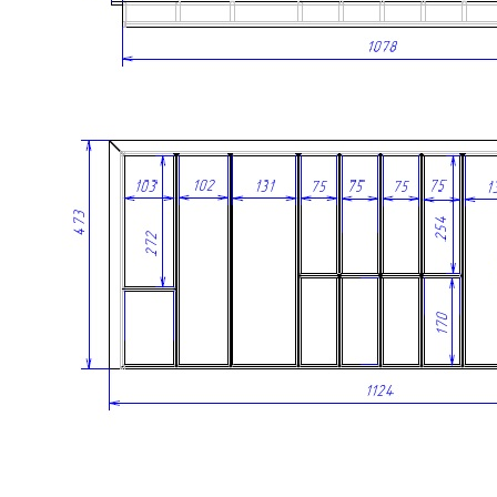
Материал разделителей: массив дуба
Материал основания: МДФ, облицованный шпоном
дуба
Покрытие: лак
Цвет: дуб рустик
Изделие изготовлено вручную.
Комплектация
В комплект входит:
Деревянный лоток TETRIS из массива дуба в цвете
«Дуб рустик» — 1 шт.
Дополнительно можно приобрести:
Вставку А для хранения ножей;
Вставку А для размещения баночек со специями.
Обратите внимание: вставка А, ножи и баночки для специй в