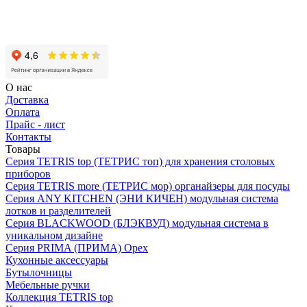
О нас
Доставка
Оплата
Прайс - лист
Контакты
Товары
Серия TETRIS top (ТЕТРИС топ) для хранения столовых
приборов
Серия TETRIS more (ТЕТРИС мор) органайзеры для посуды
Серия ANY KITCHEN (ЭНИ КИЧЕН) модульная система
лотков и разделителей
Серия BLACKWOOD (БЛЭКВУД) модульная система в
уникальном дизайне
Серия PRIMA (ПРИМА) Орех
Кухонные аксессуары
Бутылочницы
Мебельные ручки
Коллекция TETRIS top