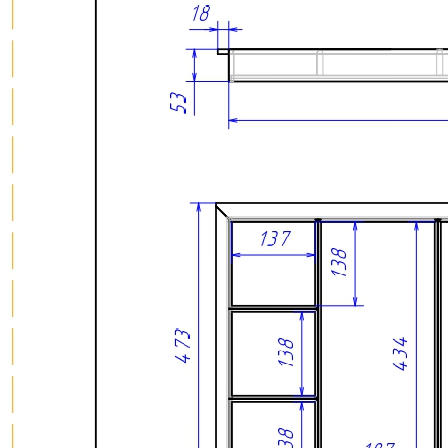
Комплектация
В комплект входит:
Деревянный лоток TETRIS из массива дуба в цвете
«Итальянский орех» — 1 шт.
Дополнительно можно приобрести:
Вставку А для хранения ножей;
Вставку А для размещения баночек со специями.
Обратите внимание: вставка А, ножи и баночки для специй в
комплект поставки не входят и приобретаются отдельно.
Преимущества
• Изготовлен из натурального массива дуба с выразительной
природной текстурой.