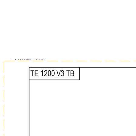
Рассчитан на корпуса с толщиной стенок 16 мм.
Для шкафов с толщиной стенки 18 мм возможно
изготовление с корректировкой ширины.
Совместим с низкими выдвижными ящиками глубиной
500 мм.
Возможна установка дополнительной вставки А для
ножей или специй.
Размеры
Глубина: 473 мм
Высота: 53 мм
Ширина зависит от используемой системы ящика.
Материалы
Материал разделителей: массив дуба
Материал основания: МДФ, облицованный шпоном
дуба
Покрытие: лак
Цвет: итальянский орех
Изделие изготовлено вручную.