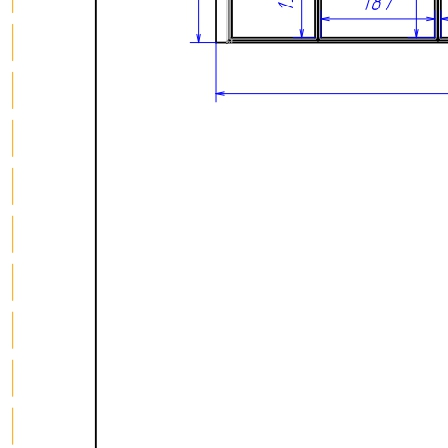
• Обеспечивает удобное, практичное и экологичное хранение
столовых приборов и кухонных принадлежностей.
• Современный дизайн с прямыми линиями и лаконичными
формами гармонично сочетается с актуальными системами
выдвижных ящиков.
• Древесина дуба отличается высокой прочностью,
устойчивостью к износу и воздействию влаги.
• Многослойное лаковое покрытие защищает поверхность от
повреждений и помогает сохранить первоначальный внешний
вид изделия на долгие годы.
• Все элементы лотка изготавливаются и собираются
вручную, что обеспечивает высокое качество исполнения и
внимание к каждой детали.
Сделано вручную в России
Гарантия: 2 года