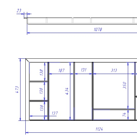
организации удобного и аккуратного хранения столовых
приборов и кухонных принадлежностей в низких выдвижных
ящиках. Модель разработана специально для ящиков
различных систем глубиной 500 мм и корпуса шириной 1200
мм.
Лоток изготовлен вручную из натурального массива дуба с
защитным лаковым покрытием. Используемые материалы
безопасны для применения на кухне и отличаются высокой
прочностью, устойчивостью к ежедневной эксплуатации и
привлекательным внешним видом.
При необходимости лоток можно дополнить специальной
вставкой А, предназначенной для хранения ножей или
баночек со специями.
Описание товара
Предназначен для установки в ящик с шириной фасада
1200 мм.
Подходит для внутреннего проема шириной 1168 мм.