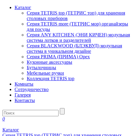
Каталог
Серия TETRIS top (ТЕТРИС топ) для хранения
столовых приборов
Серия TETRIS more (ТЕТРИС мор) органайзеры
для посуды
Серия ANY KITCHEN (ЭНИ КИЧЕН) модульная
система лотков и разделителей
Серия BLACKWOOD (БЛЭКВУД) модульная
система в уникальном дизайне
Серия PRIMA (ПРИМА) Орех
Кухонные аксессуары
Бутылочницы
Мебельные ручки
Коллекция TETRIS top
Комнаты
Сотрудничество
Галерея
Контакты
0
Каталог
Серия TETRIS top (ТЕТРИС топ) для хранения столовых