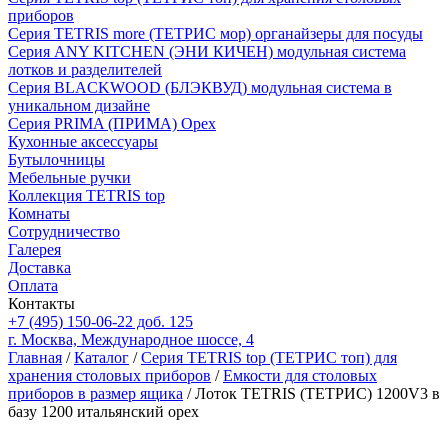
приборов
Серия TETRIS more (ТЕТРИС мор) органайзеры для посуды
Серия ANY KITCHEN (ЭНИ КИЧЕН) модульная система
лотков и разделителей
Серия BLACKWOOD (БЛЭКВУД) модульная система в
уникальном дизайне
Серия PRIMA (ПРИМА) Орех
Кухонные аксессуары
Бутылочницы
Мебельные ручки
Коллекция TETRIS top
Комнаты
Сотрудничество
Галерея
Доставка
Оплата
Контакты
+7 (495) 150-06-22 доб. 125
г. Москва, Международное шоссе, 4
Главная
/
Каталог
/
Серия TETRIS top (ТЕТРИС топ) для
хранения столовых приборов
/
Емкости для столовых
приборов в размер ящика
/ Лоток TETRIS (ТЕТРИС) 1200V3 в
базу 1200 итальянский орех