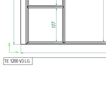
0 ₽
Тип ящика
Blum LEGRABOX
Blum MERIVOBOX
Blum TANDEMBOX
Hettich AVANTECH
Ваш ящик (потребуется замер)
Упаковать в подарочную упаковку
В корзину
Купить в 1 клик
Деревянный лоток TETRIS 1200V3 из массива дуба для
столовых приборов в ящик глубиной 500 мм, ширина
фасада 1200 мм, цвет — итальянский орех
Деревянный лоток TETRIS 1200V3 предназначен для