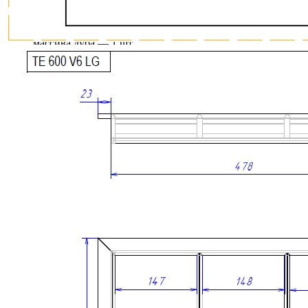
В комплект входит:
Деревянный трехрядный лоток для специй TETRIS из
массива дуба — 1 шт.
Преимущества
• Изготовлен из натурального массива дуба с выразительной
природной текстурой, подчеркнутой масляной пропиткой.
• Позволяет удобно и экологично организовать хранение
специй и кухонных принадлежностей.
• Четырехуровневая конструкция обеспечивает рациональное
использование пространства и удобный обзор содержимого.
• Современный дизайн с прямыми линиями и лаконичными
формами гармонично сочетается с современными системами
выдвижных ящиков.
• Древесина дуба отличается высокой прочностью,
устойчивостью к износу и воздействию влаги.