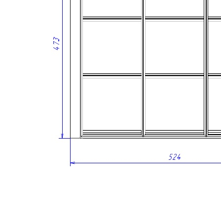
• Натуральное масляное покрытие защищает поверхность от
повреждений и помогает сохранить привлекательный
внешний вид изделия на протяжении длительного времени.
• Все элементы лотка изготавливаются и собираются
вручную, что гарантирует высокое качество исполнения и
внимание к деталям.
Сделано вручную в России
Гарантия: 2 года
Скачать 3D модель
Информация
Юридическая информация
Политика конфиденциальности
©2020 - 2026 «ONLY-WOOD»