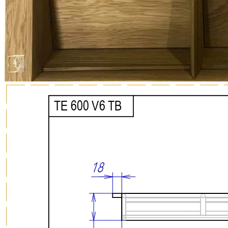
0 ₽
Тип ящика
Blum LEGRABOX
Blum MERIVOBOX
Blum TANDEMBOX
Hettich AVANTECH
Ваш ящик (потребуется замер)
Упаковать в подарочную упаковку
В корзину
Купить в 1 клик
Деревянный лоток TETRIS 600V6 для специй на 3 уровня
из массива дуба в низкий выдвижной ящик глубиной 500
мм для фасада шириной 600 мм, цвет — итальянский орех
Деревянный лоток TETRIS 600V6 предназначен для удобного
и организованного хранения баночек со специями и
различных кухонных мелочей в низких выдвижных ящиках.
Модель разработана для установки в корпус шириной 600 мм
и совместима с выдвижными ящиками глубиной 500 мм