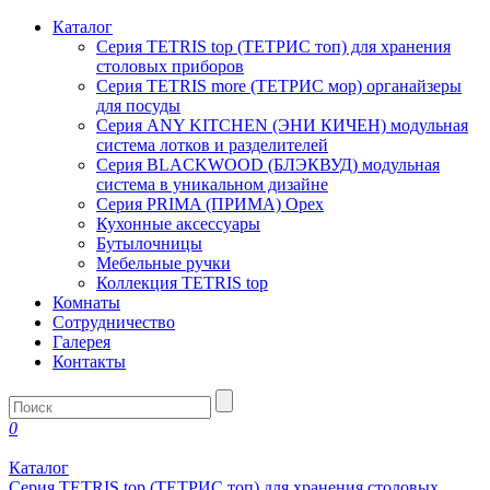
Каталог
Серия TETRIS top (ТЕТРИС топ) для хранения
столовых приборов
Серия TETRIS more (ТЕТРИС мор) органайзеры
для посуды
Серия ANY KITCHEN (ЭНИ КИЧЕН) модульная
система лотков и разделителей
Серия BLACKWOOD (БЛЭКВУД) модульная
система в уникальном дизайне
Серия PRIMA (ПРИМА) Орех
Кухонные аксессуары
Бутылочницы
Мебельные ручки
Коллекция TETRIS top
Комнаты
Сотрудничество
Галерея
Контакты
0
Каталог
Серия TETRIS top (ТЕТРИС топ) для хранения столовых