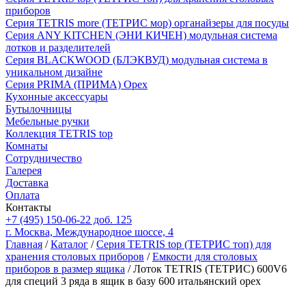
приборов
Серия TETRIS more (ТЕТРИС мор) органайзеры для посуды
Серия ANY KITCHEN (ЭНИ КИЧЕН) модульная система
лотков и разделителей
Серия BLACKWOOD (БЛЭКВУД) модульная система в
уникальном дизайне
Серия PRIMA (ПРИМА) Орех
Кухонные аксессуары
Бутылочницы
Мебельные ручки
Коллекция TETRIS top
Комнаты
Сотрудничество
Галерея
Доставка
Оплата
Контакты
+7 (495) 150-06-22 доб. 125
г. Москва, Международное шоссе, 4
Главная
/
Каталог
/
Серия TETRIS top (ТЕТРИС топ) для
хранения столовых приборов
/
Емкости для столовых
приборов в размер ящика
/ Лоток TETRIS (ТЕТРИС) 600V6
для специй 3 ряда в ящик в базу 600 итальянский орех