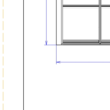
Подходит для корпусов с толщиной стенок 16 и 18 мм.
Совместим с низкими выдвижными ящиками глубиной
500 мм.
Размеры
Глубина: 473 мм
Высота: 53 мм
Ширина зависит от системы (типа) ящика.
Материалы
Материал разделителей: массив дуба
Материал дна: МДФ, облицованный шпоном дуба с
обеих сторон
Покрытие: пропитка натуральным маслом
Цвет: итальянский орех
Изделие изготовлено вручную.
Комплектация