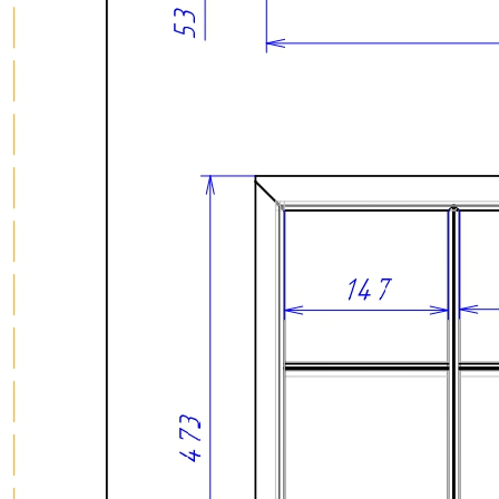
различных систем.
Конструкция предусматривает 3 ряда для размещения
емкостей, что позволяет рационально использовать
внутреннее пространство ящика и обеспечить быстрый
доступ к необходимым специям. Лоток изготовлен из
натурального массива дуба и обработан натуральным маслом,
которое подчеркивает природную текстуру древесины и
обеспечивает дополнительную защиту поверхности.
Изделие выполнено из качественных и безопасных
материалов, подходящих для использования на кухне.
Описание товара
Предназначен для хранения баночек со специями и
кухонных принадлежностей.
Подходит для установки в ящик с шириной фасада 600
мм.
Рассчитан на внутренний проем шириной 564–568 мм.
Предназначен для баночек высотой до 115 мм.