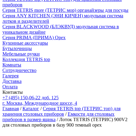
приборов
Серия TETRIS more (ТЕТРИС мор) органайзеры для посуды
Серия ANY KITCHEN (ЭНИ КИЧЕН) модульная система
лотков и разделителей
Серия BLACKWOOD (БЛЭКВУД) модульная система в
уникальном дизайне
Серия PRIMA (ПРИМА) Орех
Кухонные аксессуары
Бутылочницы
Мебельные ручки
Коллекция TETRIS top
Комнаты
Сотрудничество
Галерея
Доставка
Оплата
Контакты
+7 (495) 150-06-22 доб. 125
г. Москва, Международное шоссе, 4
Главная
/
Каталог
/
Серия TETRIS top (ТЕТРИС топ) для
хранения столовых приборов
/
Емкости для столовых
приборов в размер ящика
/ Лоток TETRIS (ТЕТРИС) 900V2
для столовых приборов в базу 900 темный орех