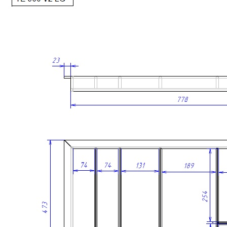
формами гармонично сочетается с актуальными системами
выдвижных ящиков.
• Древесина дуба отличается высокой прочностью,
устойчивостью к износу и воздействию влаги.
• Многослойное лаковое покрытие защищает поверхность от
повреждений и помогает сохранить первоначальный внешний
вид изделия на долгие годы.
• Все элементы лотка изготавливаются и собираются
вручную, что обеспечивает высокое качество исполнения и
внимание к каждой детали.
Сделано вручную в России
Гарантия: 2 года
Дополнительно лоток можно оснастить вставкой А для
хранения ножей или баночек со специями. Вставка
приобретается отдельно.