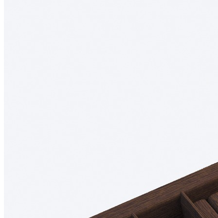
мм.
Лоток изготовлен вручную из натурального массива дуба с
защитным лаковым покрытием. Используемые материалы
безопасны для применения на кухне и отличаются высокой
прочностью, устойчивостью к ежедневной эксплуатации и
привлекательным внешним видом.
При необходимости лоток можно дополнить специальной
вставкой А, предназначенной для хранения ножей или
баночек со специями.
Описание товара
Предназначен для установки в ящик с шириной фасада
900 мм.
Подходит для внутреннего проема шириной 868 мм.
Рассчитан на корпуса с толщиной стенок 16 мм.
Для шкафов с толщиной стенки 18 мм возможно
изготовление с корректировкой ширины.
Совместим с низкими выдвижными ящиками глубиной