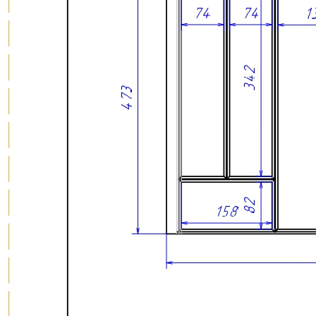
О нас
Доставка
Оплата
Прайс - лист
Контакты
Товары
Серия TETRIS top (ТЕТРИС топ) для хранения столовых
приборов
Серия TETRIS more (ТЕТРИС мор) органайзеры для посуды
Серия ANY KITCHEN (ЭНИ КИЧЕН) модульная система
лотков и разделителей
Серия BLACKWOOD (БЛЭКВУД) модульная система в
уникальном дизайне
Серия PRIMA (ПРИМА) Орех
Кухонные аксессуары
Бутылочницы
Мебельные ручки
Коллекция TETRIS top
Контакты
+7 (495) 150-06-22 доб. 125
г. Москва, Международное шоссе, 4
sales@only-wood.com