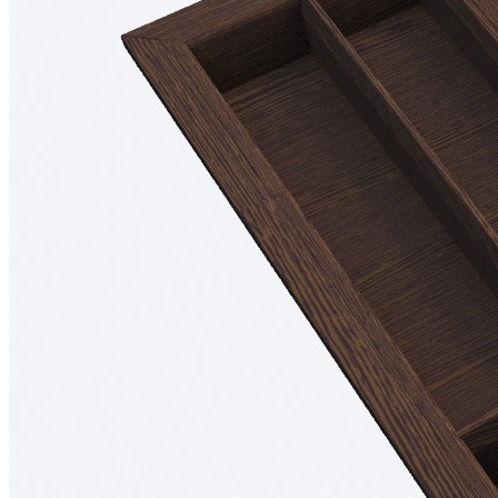
500 мм.
Возможна установка дополнительной вставки А для
ножей или специй.
Размеры
Глубина: 473 мм
Высота: 53 мм
Ширина зависит от используемой системы ящика.
Материалы
Материал разделителей: массив дуба
Материал основания: МДФ, облицованный шпоном
дуба
Покрытие: лак
Цвет: темный орех
Изделие изготовлено вручную.
Комплектация