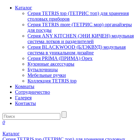
Каталог
Серия TETRIS top (ТЕТРИС топ) для хранения
столовых приборов
Серия TETRIS more (ТЕТРИС мор) органайзеры
для посуды
Серия ANY KITCHEN (ЭНИ КИЧЕН) модульная
система лотков и разделителей
Серия BLACKWOOD (БЛЭКВУД) модульная
система в уникальном дизайне
Серия PRIMA (ПРИМА) Орех
Кухонные аксессуары
Бутылочницы
Мебельные ручки
Коллекция TETRIS top
Комнаты
Сотрудничество
Галерея
Контакты
0
Каталог
Серия TETRIS top (ТЕТРИС топ) для хранения столовых