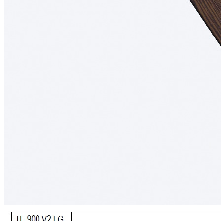
В комплект входит:
Деревянный лоток TETRIS из массива дуба в цвете
«Темный орех» — 1 шт.
Дополнительно можно приобрести:
Вставку А для хранения ножей;
Вставку А для размещения баночек со специями.
Обратите внимание: вставка А, ножи и баночки для специй в
комплект поставки не входят и приобретаются отдельно.
Преимущества
• Изготовлен из натурального массива дуба с выразительной
природной текстурой.
• Обеспечивает удобное, практичное и экологичное хранение
столовых приборов и кухонных принадлежностей.
• Современный дизайн с прямыми линиями и лаконичными