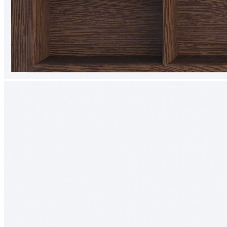
0 ₽
Тип ящика
Blum LEGRABOX
Blum MERIVOBOX
Blum TANDEMBOX
Hettich AVANTECH
Ваш ящик (потребуется замер)
Упаковать в подарочную упаковку
В корзину
Купить в 1 клик
Деревянный лоток TETRIS 900V2 из массива дуба для
столовых приборов в ящик глубиной 500 мм, ширина
фасада 900 мм, цвет — темный орех
Деревянный лоток TETRIS 900V2 предназначен для
организации удобного и аккуратного хранения столовых
приборов и кухонных принадлежностей в низких выдвижных
ящиках. Модель разработана специально для ящиков
различных систем глубиной 500 мм и корпуса шириной 900