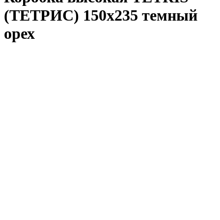
(ТЕТРИС) 150х235 темный
орех