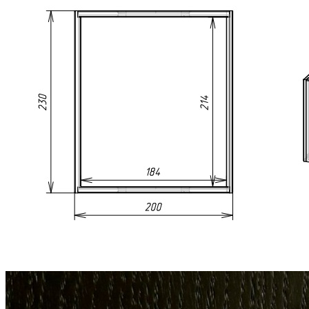
поверхность обработана натуральным маслом, которое
подчеркивает уникальную текстуру дерева и обеспечивает
дополнительную защиту от внешних воздействий.
Благодаря компактным размерам и универсальному дизайну
коробку можно использовать как самостоятельный органайзер
или в качестве элемента наполнения любых выдвижных
ящиков, полок и шкафов.
Описание товара
Универсальная деревянная коробка для кухни и дома.
Подходит для хранения столовых приборов, кухонного
инвентаря, продуктов и различных мелочей.
Может использоваться самостоятельно для организации
пространства.
Подходит для размещения в любых выдвижных ящиках,
на полках и в шкафах.
Размеры