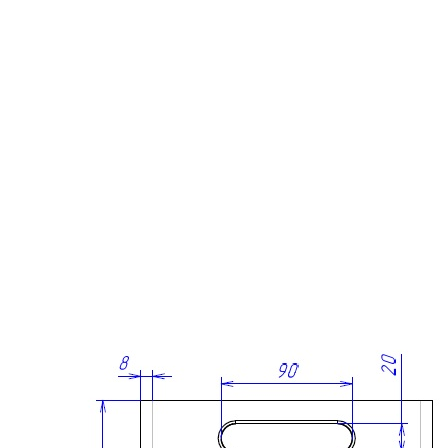
Прайс - лист
Контакты
Товары
Серия TETRIS top (ТЕТРИС топ) для хранения столовых
приборов
Серия TETRIS more (ТЕТРИС мор) органайзеры для посуды
Серия ANY KITCHEN (ЭНИ КИЧЕН) модульная система
лотков и разделителей
Серия BLACKWOOD (БЛЭКВУД) модульная система в
уникальном дизайне
Серия PRIMA (ПРИМА) Орех
Кухонные аксессуары
Бутылочницы
Мебельные ручки
Коллекция TETRIS top
Контакты
+7 (495) 150-06-22 доб. 125
г. Москва, Международное шоссе, 4
sales@only-wood.com
График работы
Пн-Пт: 09:00 - 18:00
Наверх