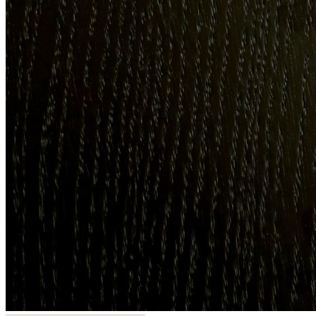
Ширина: 200 мм
Длина: 230 мм
Высота: 110 мм
Материалы
Материал стенок: массив дуба
Материал дна: МДФ, облицованный шпоном дуба
Покрытие: морилка/бесцветный лак
Цвет: дуб черный
Изделие изготовлено вручную.
Комплектация
В комплект входит:
Деревянная коробка TETRIS из массива дуба — 1 шт.