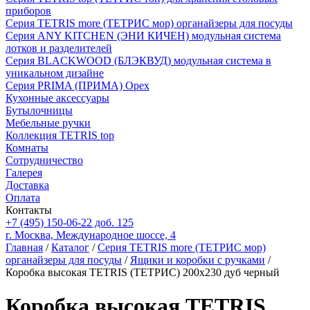
приборов
Серия TETRIS more (ТЕТРИС мор) органайзеры для посуды
Серия ANY KITCHEN (ЭНИ КИЧЕН) модульная система
лотков и разделителей
Серия BLACKWOOD (БЛЭКВУД) модульная система в
уникальном дизайне
Серия PRIMA (ПРИМА) Орех
Кухонные аксессуары
Бутылочницы
Мебельные ручки
Коллекция TETRIS top
Комнаты
Сотрудничество
Галерея
Доставка
Оплата
Контакты
+7 (495) 150-06-22 доб. 125
г. Москва, Международное шоссе, 4
Главная
/
Каталог
/
Серия TETRIS more (ТЕТРИС мор)
органайзеры для посуды
/
Ящики и коробки с ручками
/
Коробка высокая TETRIS (ТЕТРИС) 200х230 дуб черный
Коробка высокая TETRIS