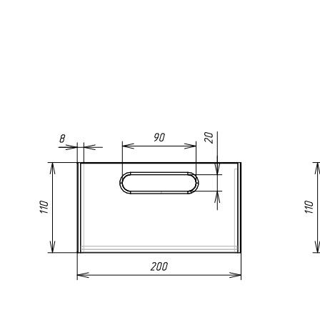
6 200 ₽
Упаковать в подарочную упаковку
В корзину
Купить в 1 клик
Артикул: TEH23-20-BL
Высокая деревянная коробка с ручками TETRIS
200×230×110 мм из массива дуба, цвет – дуб черный
Описание
Универсальная деревянная коробка TETRIS предназначена для
удобного и аккуратного хранения столовых приборов,
кухонных принадлежностей, продуктов, банок и различных
мелочей. Изделие одинаково хорошо подходит как для
использования на кухне, так и в других помещениях дома.
Коробка изготовлена вручную из натурального массива дуба.
Для защиты древесины и сохранения ее естественной красоты