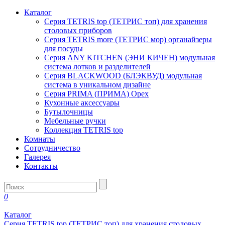
Каталог
Серия TETRIS top (ТЕТРИС топ) для хранения
столовых приборов
Серия TETRIS more (ТЕТРИС мор) органайзеры
для посуды
Серия ANY KITCHEN (ЭНИ КИЧЕН) модульная
система лотков и разделителей
Серия BLACKWOOD (БЛЭКВУД) модульная
система в уникальном дизайне
Серия PRIMA (ПРИМА) Орех
Кухонные аксессуары
Бутылочницы
Мебельные ручки
Коллекция TETRIS top
Комнаты
Сотрудничество
Галерея
Контакты
0
Каталог
Серия TETRIS top (ТЕТРИС топ) для хранения столовых