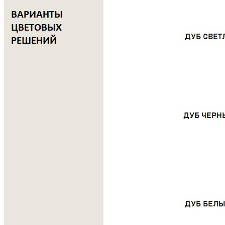
Преимущества
• Изготовлена из натурального массива дуба с теплым
естественным оттенком древесины.
• Подходит для удобного и экологичного хранения столовых
приборов, кухонных принадлежностей и различных мелочей.
• Поверхность сохраняет выразительную природную текстуру
дерева, подчеркнутую натуральным маслом.
• Современный дизайн с лаконичными прямыми линиями
позволяет легко вписать изделие в любой интерьер.
• Древесина дуба отличается высокой прочностью и
устойчивостью к износу.
• Натуральное масляное покрытие защищает поверхность от
повреждений и помогает сохранить привлекательный
внешний вид на протяжении длительного времени.
• Все элементы изделия изготавливаются и собираются
вручную, что гарантирует высокое качество исполнения и
внимание к деталям.