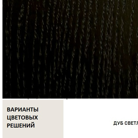
• Древесина дуба отличается высокой прочностью и
устойчивостью к износу.
• Натуральное масляное покрытие защищает поверхность от
повреждений и помогает сохранить привлекательный
внешний вид на протяжении длительного времени.
• Все элементы изделия изготавливаются и собираются
вручную, что гарантирует высокое качество исполнения и
внимание к деталям.
Место установки системы
Высокие ящики, полки и шкафы.
Универсальное использование
Для кухни, гостиной, детской комнаты, гардеробной и
ванной.