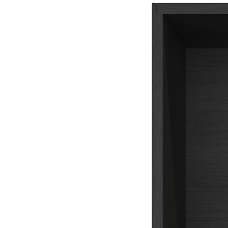
460×300×110 мм из массива дуба, цвет – дуб черный
Описание
Универсальная деревянная коробка TETRIS предназначена для
удобного и аккуратного хранения столовых приборов,
кухонных принадлежностей, продуктов, банок и различных
мелочей. Изделие одинаково хорошо подходит как для
использования на кухне, так и в других помещениях дома.
Коробка изготовлена вручную из натурального массива дуба.
Для защиты древесины и сохранения ее естественной красоты
поверхность обработана натуральным маслом, которое
подчеркивает уникальную текстуру дерева и обеспечивает
дополнительную защиту от внешних воздействий.
Благодаря компактным размерам и универсальному дизайну
коробку можно использовать как самостоятельный органайзер
или в качестве элемента наполнения любых выдвижных
ящиков, полок и шкафов.
Описание товара