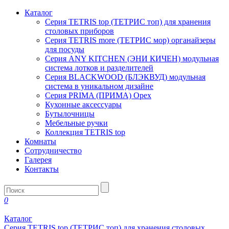
Каталог
Серия TETRIS top (ТЕТРИС топ) для хранения
столовых приборов
Серия TETRIS more (ТЕТРИС мор) органайзеры
для посуды
Серия ANY KITCHEN (ЭНИ КИЧЕН) модульная
система лотков и разделителей
Серия BLACKWOOD (БЛЭКВУД) модульная
система в уникальном дизайне
Серия PRIMA (ПРИМА) Орех
Кухонные аксессуары
Бутылочницы
Мебельные ручки
Коллекция TETRIS top
Комнаты
Сотрудничество
Галерея
Контакты
0
Каталог
Серия TETRIS top (ТЕТРИС топ) для хранения столовых