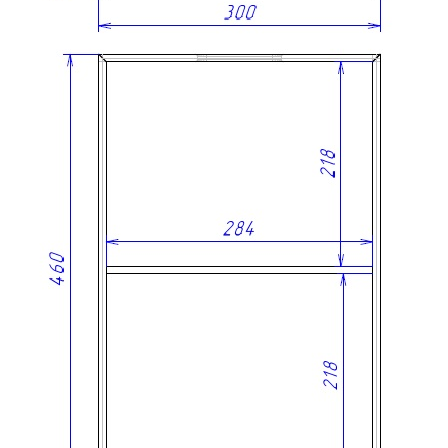
О нас
Доставка
Оплата
Прайс - лист
Контакты
Товары
Серия TETRIS top (ТЕТРИС топ) для хранения столовых
приборов
Серия TETRIS more (ТЕТРИС мор) органайзеры для посуды
Серия ANY KITCHEN (ЭНИ КИЧЕН) модульная система
лотков и разделителей
Серия BLACKWOOD (БЛЭКВУД) модульная система в
уникальном дизайне
Серия PRIMA (ПРИМА) Орех
Кухонные аксессуары
Бутылочницы