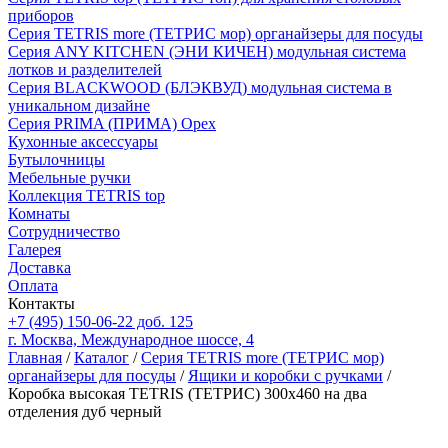
приборов
Серия TETRIS more (ТЕТРИС мор) органайзеры для посуды
Серия ANY KITCHEN (ЭНИ КИЧЕН) модульная система
лотков и разделителей
Серия BLACKWOOD (БЛЭКВУД) модульная система в
уникальном дизайне
Серия PRIMA (ПРИМА) Орех
Кухонные аксессуары
Бутылочницы
Мебельные ручки
Коллекция TETRIS top
Комнаты
Сотрудничество
Галерея
Доставка
Оплата
Контакты
+7 (495) 150-06-22 доб. 125
г. Москва, Международное шоссе, 4
Главная
/
Каталог
/
Серия TETRIS more (ТЕТРИС мор)
органайзеры для посуды
/
Ящики и коробки с ручками
/
Коробка высокая TETRIS (ТЕТРИС) 300х460 на два
отделения дуб черный