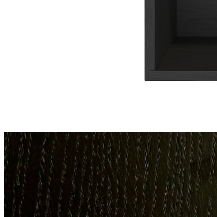
Комплектация
В комплект входит:
Деревянная коробка TETRIS из массива дуба — 1 шт.
Преимущества
• Изготовлена из натурального массива дуба с теплым
естественным оттенком древесины.
• Подходит для удобного и экологичного хранения столовых
приборов, кухонных принадлежностей и различных мелочей.
• Поверхность сохраняет выразительную природную текстуру
дерева, подчеркнутую натуральным маслом.
• Современный дизайн с лаконичными прямыми линиями
позволяет легко вписать изделие в любой интерьер.