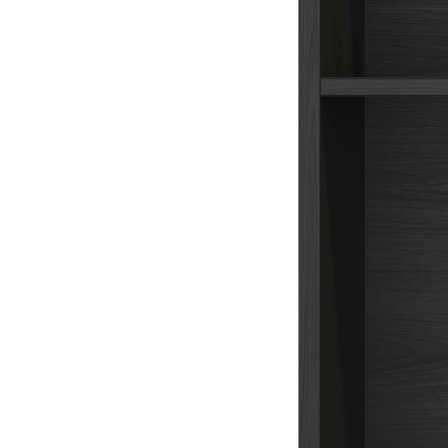
Универсальная деревянная коробка для кухни и дома.
Подходит для хранения столовых приборов, кухонного
инвентаря, продуктов и различных мелочей.
Может использоваться самостоятельно для организации
пространства.
Подходит для размещения в любых выдвижных ящиках,
на полках и в шкафах.
Размеры
Ширина: 460 мм
Длина: 300 мм
Высота: 110 мм
Материалы
Материал стенок: массив дуба
Материал дна: МДФ, облицованный шпоном дуба
Покрытие: морилка/бесцветный лак
Цвет: дуб черный
Изделие изготовлено вручную.