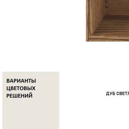
Комплектация
В комплект входит:
Деревянная коробка TETRIS из массива дуба — 1 шт.
Преимущества
• Изготовлена из натурального массива дуба с теплым
естественным оттенком древесины.
• Подходит для удобного и экологичного хранения столовых
приборов, кухонных принадлежностей и различных мелочей.
• Поверхность сохраняет выразительную природную текстуру
дерева, подчеркнутую натуральным маслом.
• Современный дизайн с лаконичными прямыми линиями
позволяет легко вписать изделие в любой интерьер.
• Древесина дуба отличается высокой прочностью и