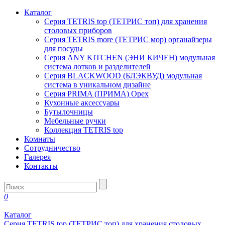
Каталог
Серия TETRIS top (ТЕТРИС топ) для хранения
столовых приборов
Серия TETRIS more (ТЕТРИС мор) органайзеры
для посуды
Серия ANY KITCHEN (ЭНИ КИЧЕН) модульная
система лотков и разделителей
Серия BLACKWOOD (БЛЭКВУД) модульная
система в уникальном дизайне
Серия PRIMA (ПРИМА) Орех
Кухонные аксессуары
Бутылочницы
Мебельные ручки
Коллекция TETRIS top
Комнаты
Сотрудничество
Галерея
Контакты
0
Каталог
Серия TETRIS top (ТЕТРИС топ) для хранения столовых