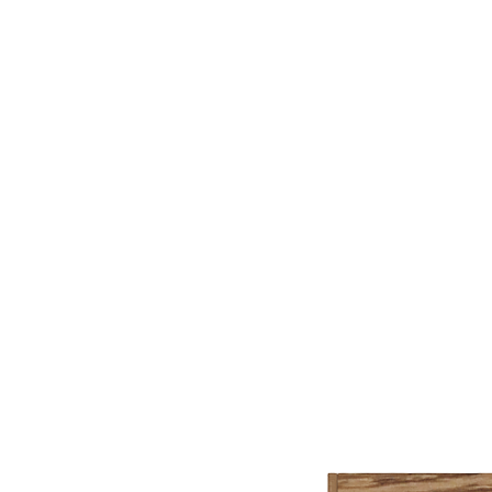
10 520 ₽
Упаковать в подарочную упаковку
В корзину
Купить в 1 клик
Артикул: TEH46-30-MDW
Высокая деревянная коробка с ручками TETRIS
460×300×110 мм из массива дуба, цвет – дуб рустик