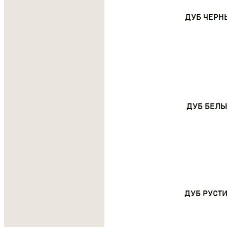
устойчивостью к износу.
• Натуральное масляное покрытие защищает поверхность от
повреждений и помогает сохранить привлекательный
внешний вид на протяжении длительного времени.
• Все элементы изделия изготавливаются и собираются
вручную, что гарантирует высокое качество исполнения и
внимание к деталям.
Место установки системы
Высокие ящики, полки и шкафы.
Универсальное использование
Для кухни, гостиной, детской комнаты, гардеробной и
ванной.