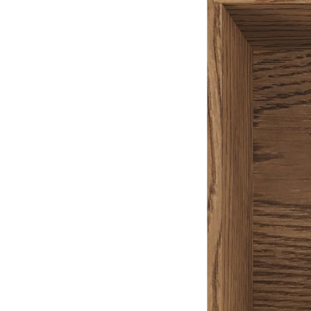
Описание
Универсальная деревянная коробка TETRIS предназначена для
удобного и аккуратного хранения столовых приборов,
кухонных принадлежностей, продуктов, банок и различных
мелочей. Изделие одинаково хорошо подходит как для
использования на кухне, так и в других помещениях дома.
Коробка изготовлена вручную из натурального массива дуба.
Для защиты древесины и сохранения ее естественной красоты
поверхность обработана натуральным маслом, которое
подчеркивает уникальную текстуру дерева и обеспечивает
дополнительную защиту от внешних воздействий.
Благодаря компактным размерам и универсальному дизайну
коробку можно использовать как самостоятельный органайзер
или в качестве элемента наполнения любых выдвижных
ящиков, полок и шкафов.
Описание товара