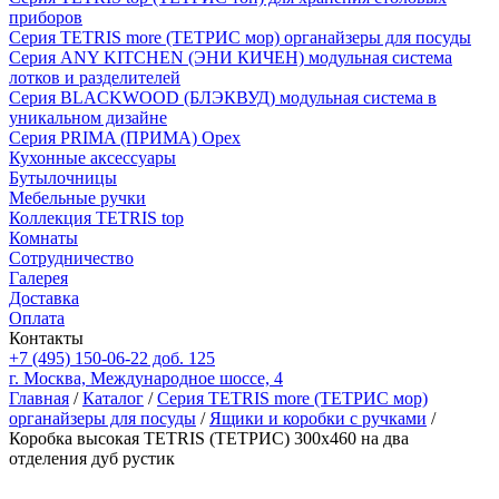
приборов
Серия TETRIS more (ТЕТРИС мор) органайзеры для посуды
Серия ANY KITCHEN (ЭНИ КИЧЕН) модульная система
лотков и разделителей
Серия BLACKWOOD (БЛЭКВУД) модульная система в
уникальном дизайне
Серия PRIMA (ПРИМА) Орех
Кухонные аксессуары
Бутылочницы
Мебельные ручки
Коллекция TETRIS top
Комнаты
Сотрудничество
Галерея
Доставка
Оплата
Контакты
+7 (495) 150-06-22 доб. 125
г. Москва, Международное шоссе, 4
Главная
/
Каталог
/
Серия TETRIS more (ТЕТРИС мор)
органайзеры для посуды
/
Ящики и коробки с ручками
/
Коробка высокая TETRIS (ТЕТРИС) 300х460 на два
отделения дуб рустик