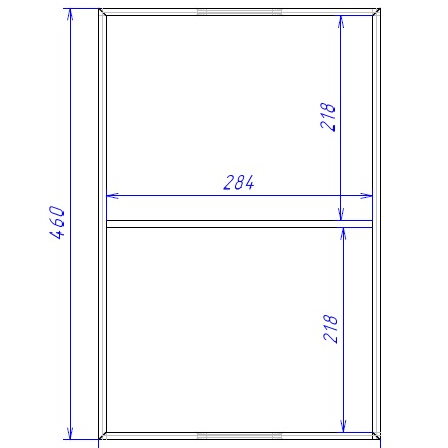
О нас
Доставка
Оплата
Прайс - лист
Контакты
Товары
Серия TETRIS top (ТЕТРИС топ) для хранения столовых
приборов
Серия TETRIS more (ТЕТРИС мор) органайзеры для посуды
Серия ANY KITCHEN (ЭНИ КИЧЕН) модульная система
лотков и разделителей
Серия BLACKWOOD (БЛЭКВУД) модульная система в
уникальном дизайне
Серия PRIMA (ПРИМА) Орех
Кухонные аксессуары
Бутылочницы
Мебельные ручки