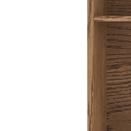
Универсальная деревянная коробка для кухни и дома.
Подходит для хранения столовых приборов, кухонного
инвентаря, продуктов и различных мелочей.
Может использоваться самостоятельно для организации
пространства.
Подходит для размещения в любых выдвижных ящиках,
на полках и в шкафах.
Размеры
Ширина: 300 мм
Длина: 460 мм
Высота: 110 мм
Материалы
Материал стенок: массив дуба
Материал дна: МДФ, облицованный шпоном дуба
Покрытие: морилка/бесцветный лак
Цвет: дуб рустик
Изделие изготовлено вручную.